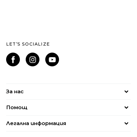
LET’S SOCIALIZE
За нас
За нас
Помощ
Кариери
Най-често задавани въпроси
Магазини
Легална информация
Как да купя
Блог
Условия за ползване
Връщане