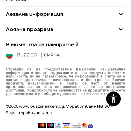
Кариери
Най-често задавани въпроси
Магазини
Легална информация
Как да купя
Блог
Условия за ползване
Връщане
+359 2 4928 699
Лоялна програма
Политика за поверителност
Условия за доставка
online@buzzsneakers.bg
Sport&Bonus
Бисквитки
Как да подам сигнал?
В момента се намирате в
Sport&Bonus - регистрация
Oплаквания
Състояние на поръчката
BUZZ BG
СМЯНА
BUZZ Mарки
Рекламации
КЗП
Стремим се да предоставяме възможно най-детайлна
информация относно предлаганите от нас продукти, снимки и
Условия за покупка
наличности, но не гарантираме, че информация в сайта ни е
напълно достатъчна - изчерпателна и без грешки. Всички
Условия за връщане
продукти, визуализирани в сайта, са част от нашите
предложения, но това не означава, че те са постоянно
достъпни. Подробности за наличността на продуктите можете
да получите като се обадите директно на
+359 2 4928 699
©2026
www.buzzsneakers.bg
, Обработване
NB SOFT
.
Всички права запазени.