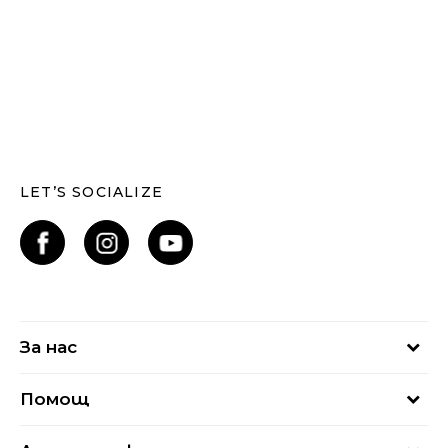
LET’S SOCIALIZE
За нас
За нас
Помощ
Кариери
Най-често задавани въпроси
Магазини