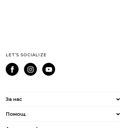
LET’S SOCIALIZE
За нас
За нас
Помощ
Кариери
Най-често задавани въпроси
Магазини