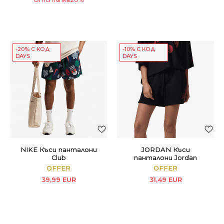
-20% С КОД
-10% С КОД
DAYS
DAYS
NIKE Къси панталони
JORDAN Къси
Club
панталони Jordan
Jumpman
OFFER
OFFER
39,99
EUR
31,49
EUR