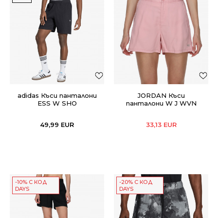
adidas Къси панталони
JORDAN Къси
ESS W SHO
панталони W J WVN
SHORT
49,99
EUR
33,13
EUR
-10% С КОД
-20% С КОД
DAYS
DAYS