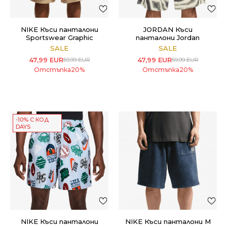
NIKE Къси панталони
JORDAN Къси
Sportswear Graphic
панталони Jordan
Brooklyn
SALE
SALE
47,99
EUR
47,99
EUR
59,99
EUR
59,99
EUR
Отстъпка
20
%
Отстъпка
20
%
-10% С КОД
DAYS
NIKE Къси панталони
NIKE Къси панталони M