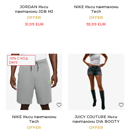
JORDAN Къси
NIKE Къси панталони
панталони JDB MJ
Tech
WORLD TOUR SHORT
OFFER
OFFER
31,99
EUR
55,99
EUR
-10% С КОД
DAYS
NIKE Къси панталони
JUICY COUTURE Къси
Tech
панталони DIA BOOTY
SHORT
OFFER
OFFER