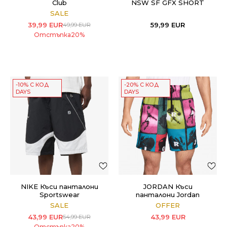
Club
NSW SF GFX SHORT
SALE
39,99
EUR
59,99
EUR
49,99
EUR
Отстъпка
20
%
-10% С КОД
-20% С КОД
DAYS
DAYS
NIKE Къси панталони
JORDAN Къси
Sportswear
панталони Jordan
Brooklyn Mesh
SALE
OFFER
43,99
EUR
43,99
EUR
54,99
EUR
Отстъпка
20
%