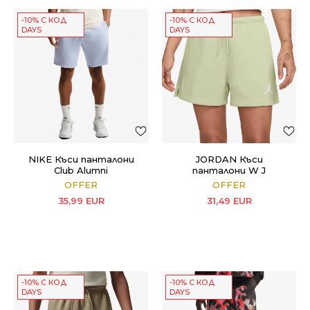
-10% С КОД
-10% С КОД
DAYS
DAYS
NIKE Къси панталони
JORDAN Къси
Club Alumni
панталони W J
JUMPMAN FLC SHORT 2
OFFER
OFFER
35,99
EUR
31,49
EUR
-10% С КОД
-10% С КОД
DAYS
DAYS