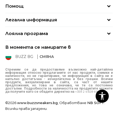
За нас
Помощ
Кариери
Най-често задавани въпроси
Магазини
Легална информация
Как да купя
Блог
Условия за ползване
Връщане
+359 2 4928 699
Лоялна програма
Политика за поверителност
Условия за доставка
online@buzzsneakers.bg
Sport&Bonus
Бисквитки
Как да подам сигнал?
В момента се намирате в
Sport&Bonus - регистрация
Oплаквания
Състояние на поръчката
BUZZ BG
СМЯНА
BUZZ Mарки
Рекламации
КЗП
Стремим се да предоставяме възможно най-детайлна
информация относно предлаганите от нас продукти, снимки и
Условия за покупка
наличности, но не гарантираме, че информация в сайта ни е
напълно достатъчна - изчерпателна и без грешки. Всички
Условия за връщане
продукти, визуализирани в сайта, са част от нашите
предложения, но това не означава, че те са постоянно
достъпни. Подробности за наличността на продуктите можете
да получите като се обадите директно на
+359 2 4928 699
©2026
www.buzzsneakers.bg
, Обработване
NB SOFT
.
Всички права запазени.