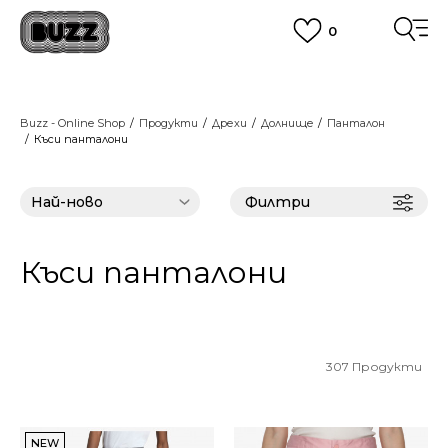
0
ПОРЪЧАЙТЕ ПО ТЕЛЕФОНА
+359 2 4928 699
ВИЖ ПОВЕЧЕ
CLICK AND COLLECT
Вземи поръчката си от наш магазин
Buzz - Online Shop
Продукти
Дрехи
Долнищe
Панталон
Къси панталони
ВИЖ ПОВЕЧЕ
Филтри
Къси панталони
307
Продукти
NEW