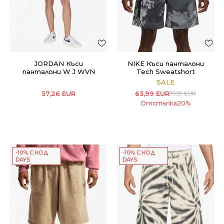
JORDAN Къси
NIKE Къси панталони
панталони W J WVN
Tech Sweatshort
SHORT
SALE
57,26
EUR
63,99
EUR
79,99
EUR
Отстъпка
20
%
-10% С КОД
-10% С КОД
DAYS
DAYS