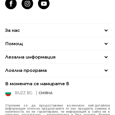
За нас
За нас
Помощ
Кариери
Най-често задавани въпроси
Магазини
Легална информация
Как да купя
Блог
Условия за ползване
Връщане
+359 2 4928 699
Лоялна програма
Политика за поверителност
Условия за доставка
online@buzzsneakers.bg
Sport&Bonus
Бисквитки
Как да подам сигнал?
В момента се намирате в
Sport&Bonus - регистрация
Oплаквания
Състояние на поръчката
BUZZ BG
СМЯНА
BUZZ Mарки
Рекламации
КЗП
Стремим се да предоставяме възможно най-детайлна
информация относно предлаганите от нас продукти, снимки и
Условия за покупка
наличности, но не гарантираме, че информация в сайта ни е
напълно достатъчна - изчерпателна и без грешки. Всички