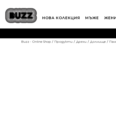
НОВА КОЛЕКЦИЯ
МЪЖЕ
ЖЕН
П
Buzz - Online Shop
Продукти
Дрехи
Долнищe
Пан
CLICK A
-20% С КОД DAYS