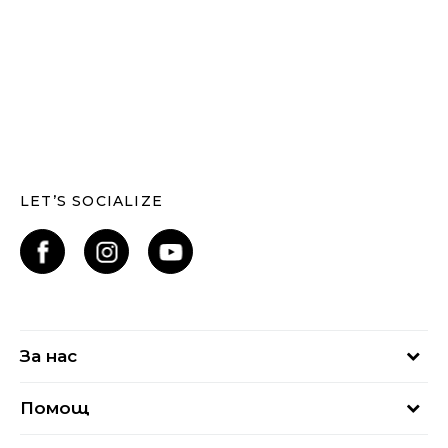
LET’S SOCIALIZE
За нас
За нас
Помощ
Кариери
Най-често задавани въпроси