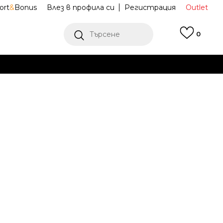
ort
&
Bonus
Влез в профила си
Регистрация
Outlet
Търсене
0
Е
Ж ПОВЕЧЕ
NIKE KAWA
819352-400
)
29.5
5Y
37.5
13C
31
6Y
38.5
1Y
32
8
23.5
19
24
20
35
2