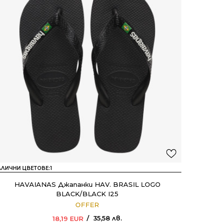
АЛИЧНИ ЦВЕТОВЕ:
1
HAVAIANAS Джапанки HAV. BRASIL LOGO
BLACK/BLACK I25
OFFER
35,58
лв.
18,19
EUR