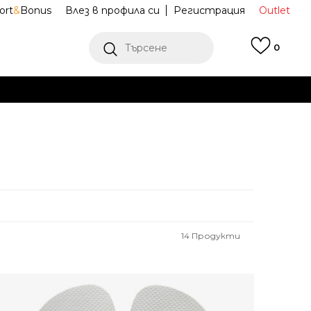
ort
&
Bonus
Влез в профила си
Регистрация
Outlet
Търсене
0
Е
Ж ПОВЕЧЕ
14
Продукти