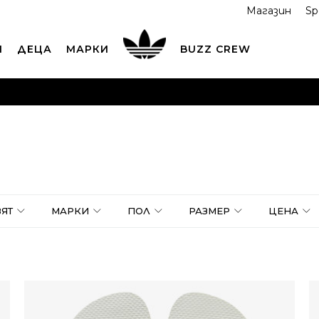
Магазин
Sp
И
ДЕЦА
МАРКИ
BUZZ CREW
ОРЪЧАЙТЕ ПО ТЕЛЕФОНА
+359 2 4928 699
ВИЖ ПОВЕЧ
ND COLLECT
Вземи поръчката си от наш магазин
ВИ
ЯТ
МАРКИ
ПОЛ
РАЗМЕР
ЦЕНА