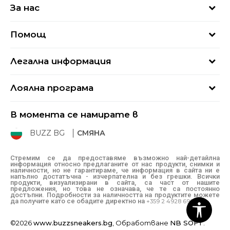
За нас
За нас
Помощ
Кариери
Най-често задавани въпроси
Магазини
Легална информация
Как да купя
Блог
Условия за ползване
Връщане
+359 2 4928 699
Лоялна програма
Политика за поверителност
Условия за доставка
online@buzzsneakers.bg
Sport&Bonus
Бисквитки
Как да подам сигнал?
В момента се намирате в
Sport&Bonus - регистрация
Oплаквания
Състояние на поръчката
BUZZ BG
СМЯНА
BUZZ Mарки
Рекламации
КЗП
Стремим се да предоставяме възможно най-детайлна
информация относно предлаганите от нас продукти, снимки и
Условия за покупка
наличности, но не гарантираме, че информация в сайта ни е
напълно достатъчна - изчерпателна и без грешки. Всички
Условия за връщане
продукти, визуализирани в сайта, са част от нашите
предложения, но това не означава, че те са постоянно
достъпни. Подробности за наличността на продуктите можете
да получите като се обадите директно на
+359 2 4928 699
©2026
www.buzzsneakers.bg
, Обработване
NB SOFT
.