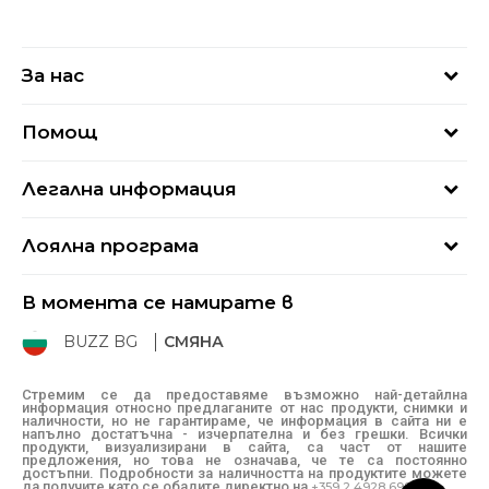
За нас
За нас
Помощ
Кариери
Най-често задавани въпроси
Магазини
Легална информация
Как да купя
Блог
Условия за ползване
Връщане
+359 2 4928 699
Лоялна програма
Политика за поверителност
Условия за доставка
online@buzzsneakers.bg
Sport&Bonus
Бисквитки
Как да подам сигнал?
В момента се намирате в
Sport&Bonus - регистрация
Oплаквания
Състояние на поръчката
BUZZ BG
СМЯНА
BUZZ Mарки
Рекламации
КЗП
Стремим се да предоставяме възможно най-детайлна
информация относно предлаганите от нас продукти, снимки и
Условия за покупка
наличности, но не гарантираме, че информация в сайта ни е
напълно достатъчна - изчерпателна и без грешки. Всички
Условия за връщане
продукти, визуализирани в сайта, са част от нашите
предложения, но това не означава, че те са постоянно
достъпни. Подробности за наличността на продуктите можете
да получите като се обадите директно на
+359 2 4928 699