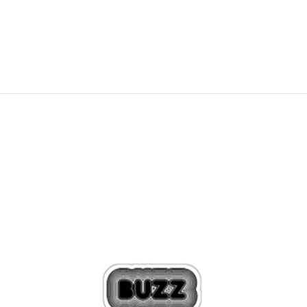
15,73
EUR
30,77
лв.