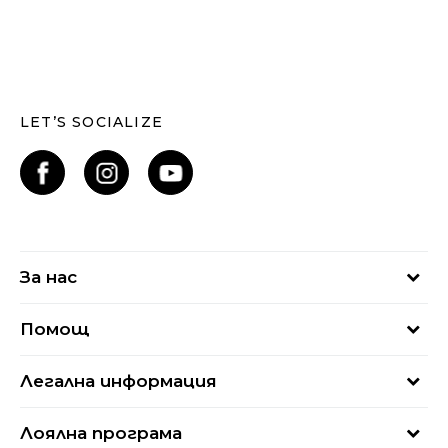
LET’S SOCIALIZE
За нас
За нас
Помощ
Кариери
Най-често задавани въпроси
Магазини
Легална информация
Как да купя
Блог
Условия за ползване
Връщане
+359 2 4928 699
Лоялна програма