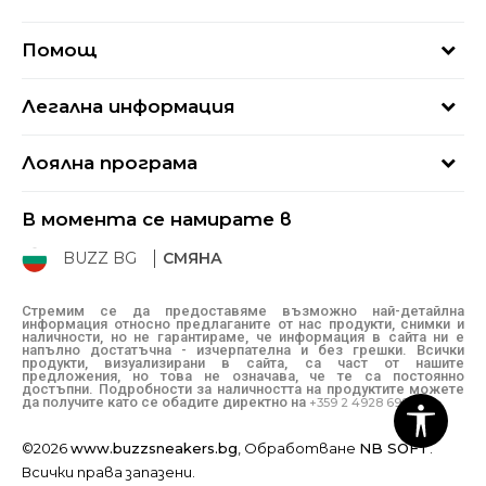
За нас
Помощ
Кариери
Най-често задавани въпроси
Магазини
Легална информация
Как да купя
Блог
Условия за ползване
Връщане
+359 2 4928 699
Лоялна програма
Политика за поверителност
Условия за доставка
online@buzzsneakers.bg
Sport&Bonus
Бисквитки
Как да подам сигнал?
В момента се намирате в
Sport&Bonus - регистрация
Oплаквания
Състояние на поръчката
BUZZ BG
СМЯНА
BUZZ Mарки
Рекламации
КЗП
Стремим се да предоставяме възможно най-детайлна
информация относно предлаганите от нас продукти, снимки и
Условия за покупка
наличности, но не гарантираме, че информация в сайта ни е
напълно достатъчна - изчерпателна и без грешки. Всички
Условия за връщане
продукти, визуализирани в сайта, са част от нашите
предложения, но това не означава, че те са постоянно
достъпни. Подробности за наличността на продуктите можете
да получите като се обадите директно на
+359 2 4928 699
©2026
www.buzzsneakers.bg
, Обработване
NB SOFT
.
Всички права запазени.