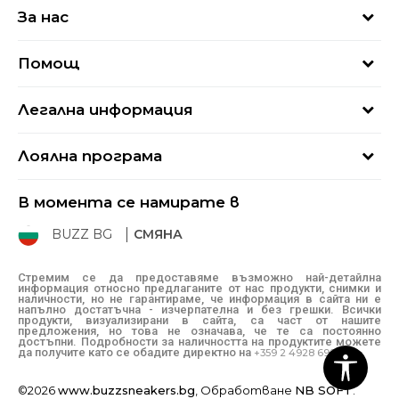
За нас
За нас
Помощ
Кариери
Най-често задавани въпроси
Магазини
Легална информация
Как да купя
Блог
Условия за ползване
Връщане
+359 2 4928 699
Лоялна програма
Политика за поверителност
Условия за доставка
online@buzzsneakers.bg
Sport&Bonus
Бисквитки
Как да подам сигнал?
В момента се намирате в
Sport&Bonus - регистрация
Oплаквания
Състояние на поръчката
BUZZ BG
СМЯНА
BUZZ Mарки
Рекламации
КЗП
Стремим се да предоставяме възможно най-детайлна
информация относно предлаганите от нас продукти, снимки и
Условия за покупка
наличности, но не гарантираме, че информация в сайта ни е
напълно достатъчна - изчерпателна и без грешки. Всички
Условия за връщане
продукти, визуализирани в сайта, са част от нашите
предложения, но това не означава, че те са постоянно
достъпни. Подробности за наличността на продуктите можете
да получите като се обадите директно на
+359 2 4928 699
©2026
www.buzzsneakers.bg
, Обработване
NB SOFT
.