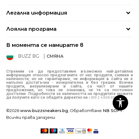
Кариери
Най-често задавани въпроси
Магазини
Легална информация
Как да купя
Блог
Условия за ползване
Връщане
+359 2 4928 699
Лоялна програма
Политика за поверителност
Условия за доставка
online@buzzsneakers.bg
Sport&Bonus
Бисквитки
Как да подам сигнал?
В момента се намирате в
Sport&Bonus - регистрация
Oплаквания
Състояние на поръчката
BUZZ BG
СМЯНА
BUZZ Mарки
Рекламации
КЗП
Стремим се да предоставяме възможно най-детайлна
информация относно предлаганите от нас продукти, снимки и
Условия за покупка
наличности, но не гарантираме, че информация в сайта ни е
напълно достатъчна - изчерпателна и без грешки. Всички
Условия за връщане
продукти, визуализирани в сайта, са част от нашите
предложения, но това не означава, че те са постоянно
достъпни. Подробности за наличността на продуктите можете
да получите като се обадите директно на
+359 2 4928 699
©2026
www.buzzsneakers.bg
, Обработване
NB SOFT
.
Всички права запазени.