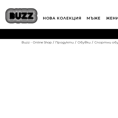
НОВА КОЛЕКЦИЯ
МЪЖЕ
ЖЕН
П
Buzz - Online Shop
Продукти
Обувки
Спортни об
CLICK A
-20% С КОД DAYS