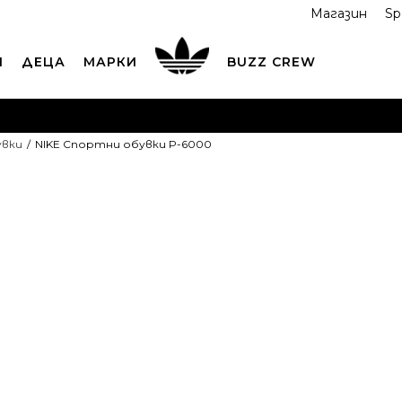
Магазин
Sp
И
ДЕЦА
МАРКИ
BUZZ CREW
ОРЪЧАЙТЕ ПО ТЕЛЕФОНА
+359 2 4928 699
ВИЖ ПОВЕЧ
увки
NIKE Спортни обувки P-6000
ND COLLECT
Вземи поръчката си от наш магазин
ВИ
NIKE Спортн
6000
119,99
EUR
234,68
лв.
Препоръчителна ц