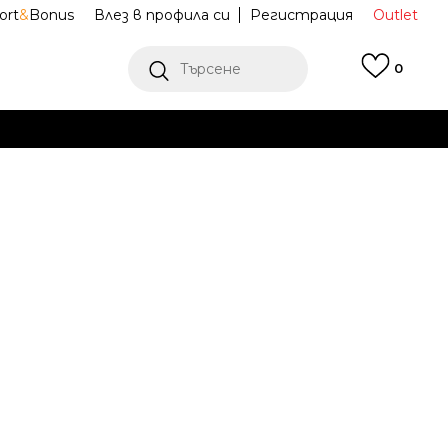
ort
&
Bonus
Влез в профила си
Регистрация
Outlet
Търсене
0
Е
Ж ПОВЕЧЕ
и обувки P-
IU7549-400
Известие за намаление
ена (ПЦД):
119,99
EUR
234,68
лв.