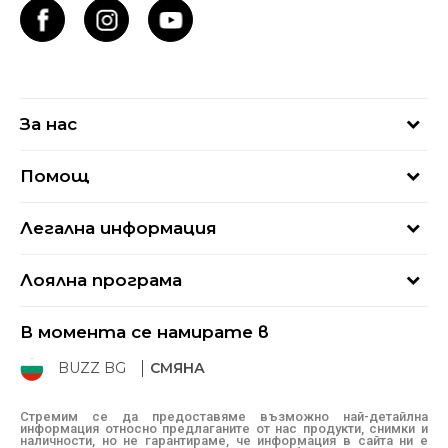
За нас
За нас
Помощ
Кариери
Най-често задавани въпроси
Магазини
Легална информация
Как да купя
Блог
Условия за ползване
Връщане
+359 2 4928 699
Лоялна програма
Политика за поверителност
Условия за доставка
online@buzzsneakers.bg
Sport&Bonus
Бисквитки
Как да подам сигнал?
В момента се намирате в
Sport&Bonus - регистрация
Oплаквания
Състояние на поръчката
BUZZ BG
СМЯНА
BUZZ Mарки
Рекламации
КЗП
Стремим се да предоставяме възможно най-детайлна
информация относно предлаганите от нас продукти, снимки и
Условия за покупка
наличности, но не гарантираме, че информация в сайта ни е