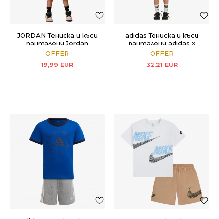
JORDAN Тениска и къси
adidas Тениска и къси
панталони Jordan
панталони adidas x
Crafted Utility
Disney Mickey Mouse
OFFER
OFFER
19,99
EUR
32,21
EUR