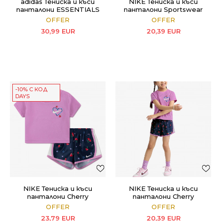
adidas Тениска и къси
NIKE Тениска и къси
панталони ESSENTIALS
панталони Sportswear
LOGO
OFFER
OFFER
30,99
EUR
20,39
EUR
-10% С КОД
DAYS
NIKE Тениска и къси
NIKE Тениска и къси
панталони Cherry
панталони Cherry
OFFER
OFFER
23,79
EUR
20,39
EUR