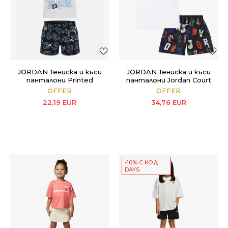
JORDAN Тениска и къси
JORDAN Тениска и къси
панталони Printed
панталони Jordan Court
Movement Lines
Of Legends
OFFER
OFFER
22,19
EUR
34,76
EUR
-10% С КОД
DAYS