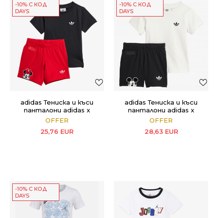
-10% С КОД
-10% С КОД
DAYS
DAYS
adidas Тениска и къси
adidas Тениска и къси
панталони adidas x
панталони adidas x
Disney Minnie Mouse
Disney Mickey Mouse
OFFER
OFFER
25,76
EUR
28,63
EUR
-10% С КОД
DAYS