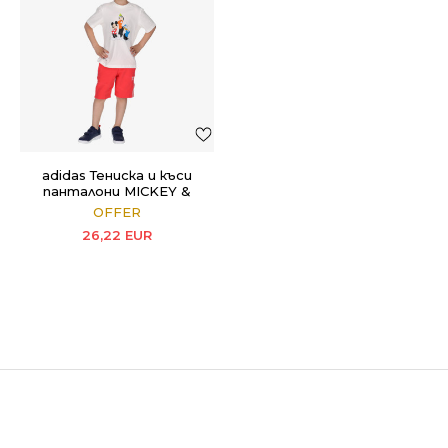
adidas Тениска и къси
панталони MICKEY &
FRIENDS SHORT TEE
OFFER
SET
26,22
EUR