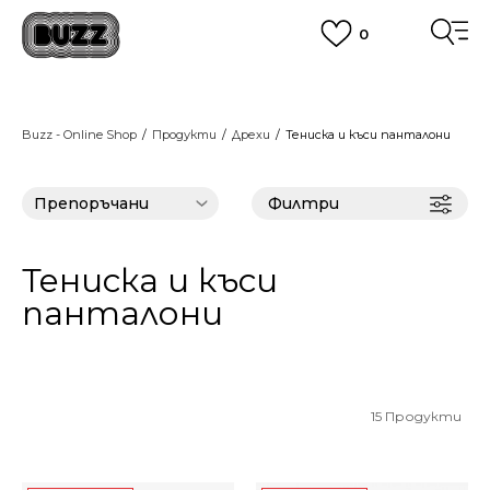
0
ПОРЪЧАЙТЕ ПО ТЕЛЕФОНА
+359 2 4928 699
ВИЖ ПОВЕЧЕ
CLICK AND COLLECT
Вземи поръчката си от наш магазин
Buzz - Online Shop
Продукти
Дрехи
Тениска и къси панталони
ВИЖ ПОВЕЧЕ
Филтри
Тениска и къси
панталони
15
Продукти