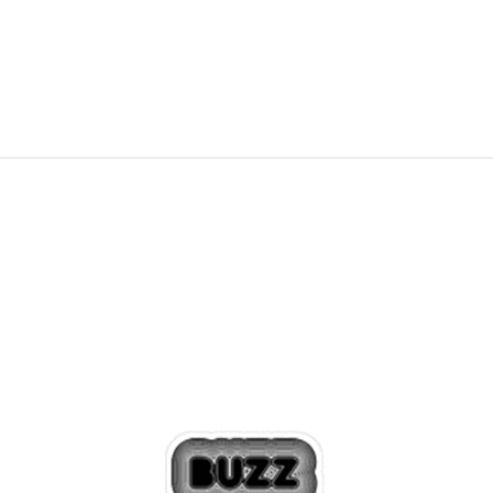
OFFER
24,49
EUR
47,90
лв.