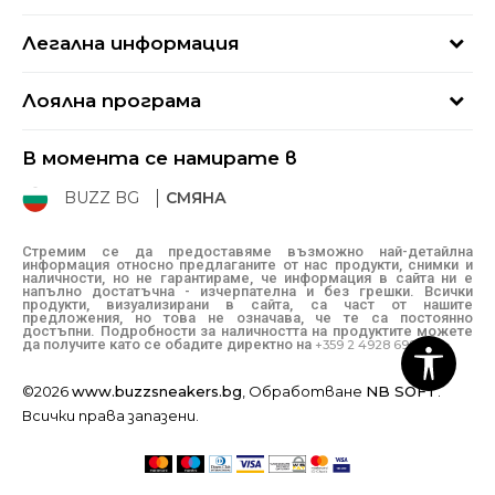
Кариери
Най-често задавани въпроси
Магазини
Легална информация
Как да купя
Блог
Условия за ползване
Връщане
+359 2 4928 699
Лоялна програма
Политика за поверителност
Условия за доставка
online@buzzsneakers.bg
Sport&Bonus
Бисквитки
Как да подам сигнал?
В момента се намирате в
Sport&Bonus - регистрация
Oплаквания
Състояние на поръчката
BUZZ BG
СМЯНА
BUZZ Mарки
Рекламации
КЗП
Стремим се да предоставяме възможно най-детайлна
информация относно предлаганите от нас продукти, снимки и
Условия за покупка
наличности, но не гарантираме, че информация в сайта ни е
напълно достатъчна - изчерпателна и без грешки. Всички
Условия за връщане
продукти, визуализирани в сайта, са част от нашите
предложения, но това не означава, че те са постоянно
достъпни. Подробности за наличността на продуктите можете
да получите като се обадите директно на
+359 2 4928 699
©2026
www.buzzsneakers.bg
, Обработване
NB SOFT
.
Всички права запазени.