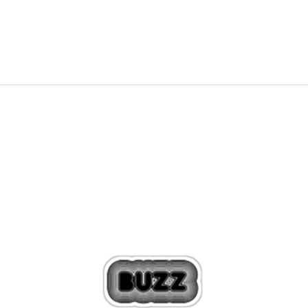
31,85
EUR
62,29
лв.