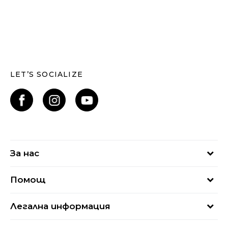
LET’S SOCIALIZE
За нас
За нас
Помощ
Кариери
Най-често задавани въпроси
Магазини
Легална информация
Как да купя
Блог
Условия за ползване