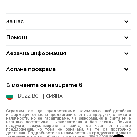
За нас
За нас
Помощ
Кариери
Най-често задавани въпроси
Магазини
Легална информация
Как да купя
Блог
Условия за ползване
Връщане
+359 2 4928 699
Лоялна програма
Политика за поверителност
Условия за доставка
online@buzzsneakers.bg
Sport&Bonus
Бисквитки
Как да подам сигнал?
В момента се намирате в
Sport&Bonus - регистрация
Oплаквания
Състояние на поръчката
BUZZ BG
СМЯНА
BUZZ Mарки
Рекламации
КЗП
Стремим се да предоставяме възможно най-детайлна
информация относно предлаганите от нас продукти, снимки и
Условия за покупка
наличности, но не гарантираме, че информация в сайта ни е
напълно достатъчна - изчерпателна и без грешки. Всички
Условия за връщане
продукти, визуализирани в сайта, са част от нашите
предложения, но това не означава, че те са постоянно
достъпни. Подробности за наличността на продуктите можете
да получите като се обадите директно на
+359 2 4928 699