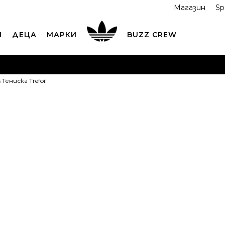
Магазин
Sp
И
ДЕЦА
МАРКИ
BUZZ CREW
ОРЪЧАЙТЕ ПО ТЕЛЕФОНА
+359 2 4928 699
ВИЖ ПОВЕЧ
 Тенискa Trefoil
ND COLLECT
Вземи поръчката си от наш магазин
ВИ
adidas Тениск
OFFER
20,29
EUR
39,68
лв.
Най-ниска цена в 
Препоръчителна ц