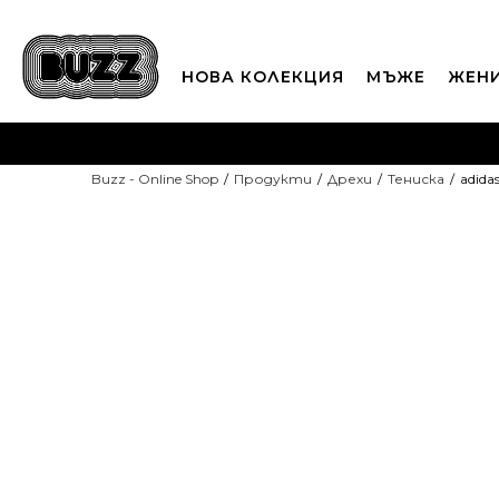
НОВА КОЛЕКЦИЯ
МЪЖЕ
ЖЕН
П
Buzz - Online Shop
Продукти
Дрехи
Тенискa
adidas
CLICK A