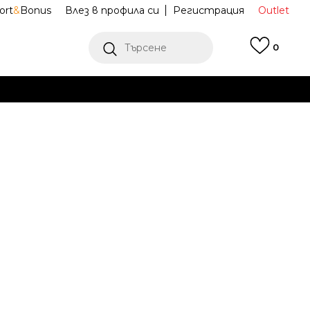
ort
&
Bonus
Влез в профила си
Регистрация
Outlet
Търсене
0
Е
Ж ПОВЕЧЕ
a Trefoil
JP0193
Известие за намаление
последните 30 дни:
20,29
EUR
39,68
лв.
ена (ПЦД):
35,79
EUR
70,00
лв.
(
-
43
%
)