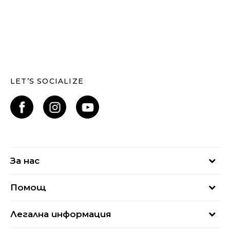
LET’S SOCIALIZE
За нас
За нас
Помощ
Кариери
Най-често задавани въпроси
Магазини
Легална информация
Как да купя
Блог