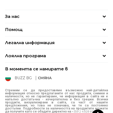
За нас
За нас
Помощ
Кариери
Най-често задавани въпроси
Магазини
Легална информация
Как да купя
Блог
Условия за ползване
Връщане
+359 2 4928 699
Лоялна програма
Политика за поверителност
Условия за доставка
online@buzzsneakers.bg
Sport&Bonus
Бисквитки
Как да подам сигнал?
В момента се намирате в
Sport&Bonus - регистрация
Oплаквания
Състояние на поръчката
BUZZ BG
СМЯНА
BUZZ Mарки
Рекламации
КЗП
Стремим се да предоставяме възможно най-детайлна
информация относно предлаганите от нас продукти, снимки и
Условия за покупка
наличности, но не гарантираме, че информация в сайта ни е
напълно достатъчна - изчерпателна и без грешки. Всички
Условия за връщане
продукти, визуализирани в сайта, са част от нашите
предложения, но това не означава, че те са постоянно
достъпни. Подробности за наличността на продуктите можете
да получите като се обадите директно на
+359 2 4928 699