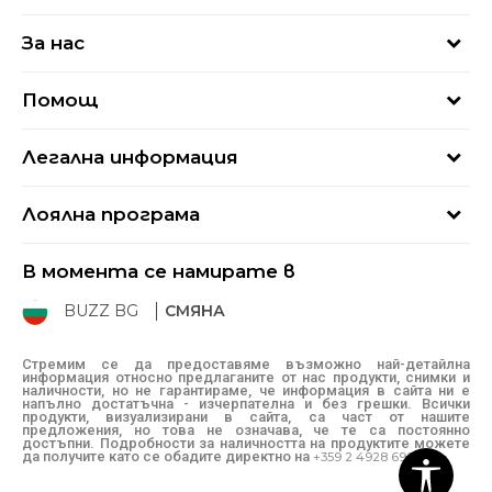
За нас
За нас
Помощ
Кариери
Най-често задавани въпроси
Магазини
Легална информация
Как да купя
Блог
Условия за ползване
Връщане
+359 2 4928 699
Лоялна програма
Политика за поверителност
Условия за доставка
online@buzzsneakers.bg
Sport&Bonus
Бисквитки
Как да подам сигнал?
В момента се намирате в
Sport&Bonus - регистрация
Oплаквания
Състояние на поръчката
BUZZ BG
СМЯНА
BUZZ Mарки
Рекламации
КЗП
Стремим се да предоставяме възможно най-детайлна
информация относно предлаганите от нас продукти, снимки и
Условия за покупка
наличности, но не гарантираме, че информация в сайта ни е
напълно достатъчна - изчерпателна и без грешки. Всички
Условия за връщане
продукти, визуализирани в сайта, са част от нашите
предложения, но това не означава, че те са постоянно
достъпни. Подробности за наличността на продуктите можете
да получите като се обадите директно на
+359 2 4928 699